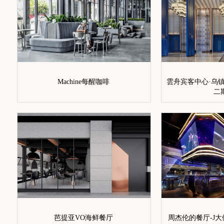
Machine每醒咖啡
雲舟宾客中心·乌
二
芭提亚VO海鲜餐厅
周杰伦的餐厅-J