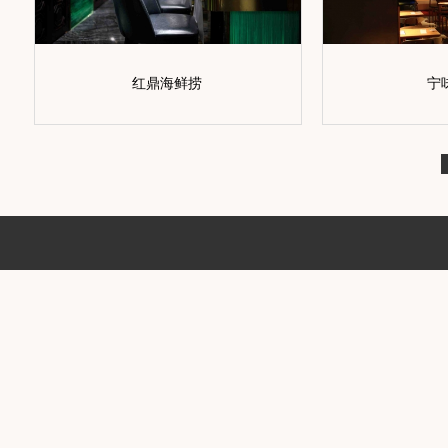
红鼎海鲜捞
宁