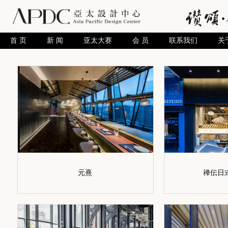
首 页
新 闻
亚太大赛
会 员
联系我们
关
元熹
禅伝日