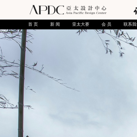
首 页
新 闻
亚太大赛
会 员
联系我