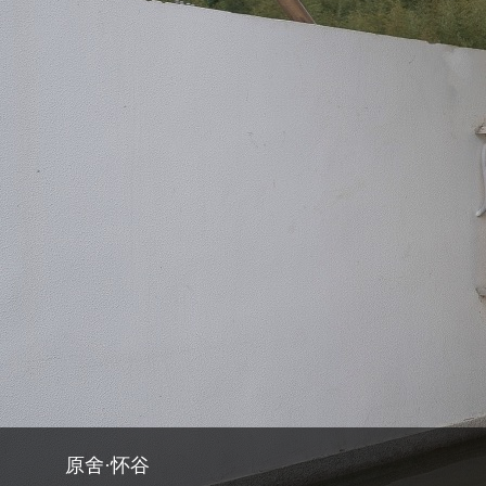
原舍·怀谷