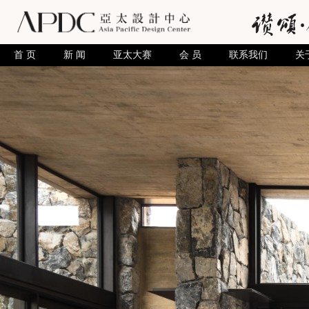
首 页
新 闻
亚太大赛
会 员
联系我们
关