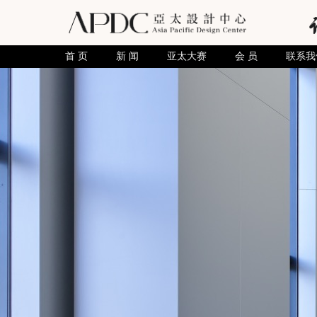
首 页
新 闻
亚太大赛
会 员
联系我