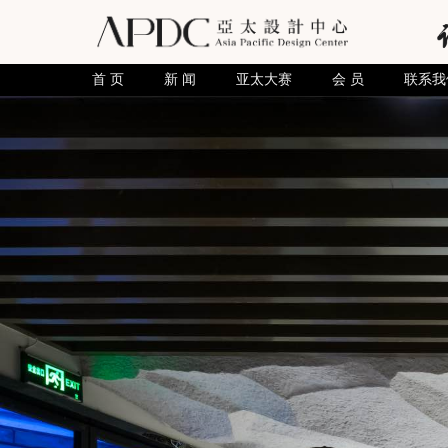
首 页
新 闻
亚太大赛
会 员
联系我