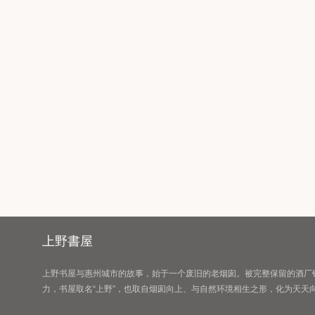
上野書屋
上野书屋与惠州城市的故事，始于一个废旧的老烟囱。被完整保留的酒厂
力，书屋取名“上野”，也取自烟囱向上、与自然环境相生之形，化为天
……