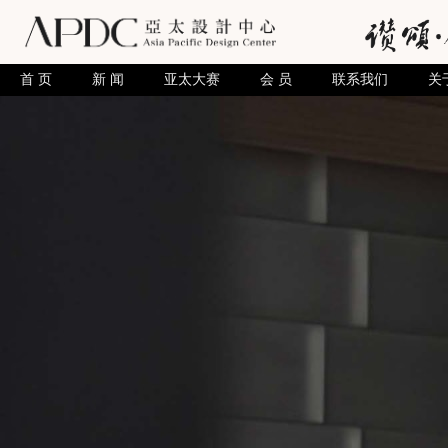
首 页
新 闻
亚太大赛
会 员
联系我们
关