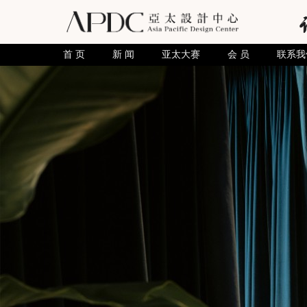
首 页
新 闻
亚太大赛
会 员
联系我