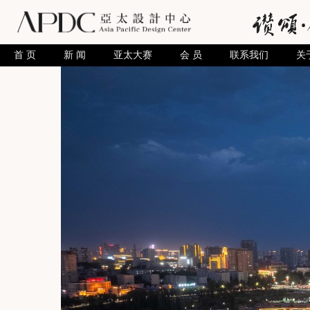
首 页
新 闻
亚太大赛
会 员
联系我们
关