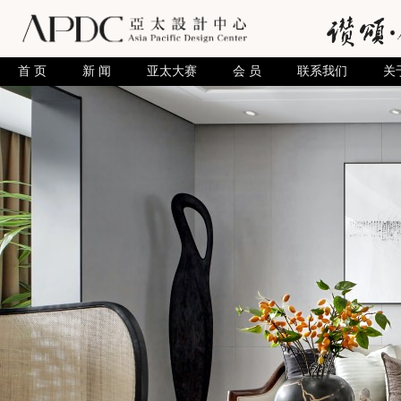
首 页
新 闻
亚太大赛
会 员
联系我们
关