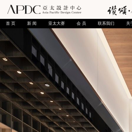
首 页
新 闻
亚太大赛
会 员
联系我们
关