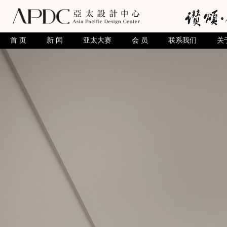
首 页
新 闻
亚太大赛
会 员
联系我们
关