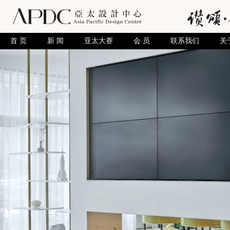
首 页
新 闻
亚太大赛
会 员
联系我们
关