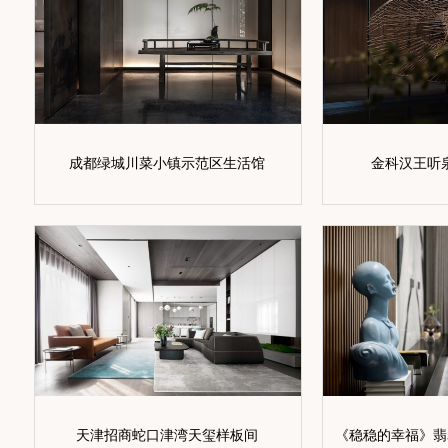
成都绿城川菜小镇示范区生活馆
金科汉王听
天津招商蛇口津湾天玺样板间
《稳稳的幸福》翡翠