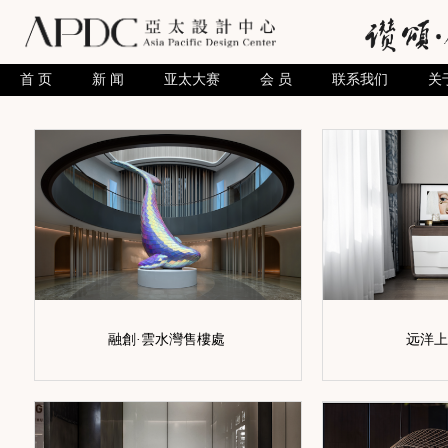
首 页
新 闻
亚太大赛
会 员
联系我们
关
融創·雲水灣售樓處
远洋上